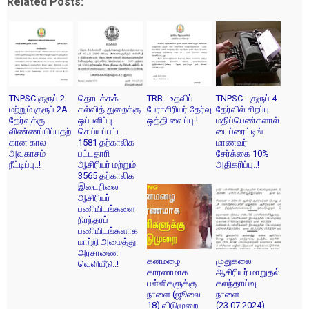
Related Posts:
TNPSC குரூப் 2
தொடக்கக்
TRB - உதவிப்
TNPSC - குரூப் 4
மற்றும் குரூப் 2A
கல்வித் துறைக்கு
பேராசிரியர் தேர்வு
தேர்வில் சிறப்பு
தேர்வுக்கு
ஒப்பளிப்பு
ஒத்தி வைப்பு.!
மதிப்பெண்களால்
விண்ணப்பிப்பதற்
செய்யப்பட்ட
டைப்ரைட்டிங்
கான கால
1581 தற்காலிக
மாணவர்
அவகாசம்
பட்டதாரி
சேர்க்கை 10%
நீட்டிப்பு..!
ஆசிரியர் மற்றும்
அதிகரிப்பு..!
3565 தற்காலிக
இடைநிலை
ஆசிரியர்
பணியிடங்களை
நிரந்தரப்
பணியிடங்களாக
மாற்றி அமைத்து
அரசாணை
கனமழை
முதுகலை
வெளியீடு..!
காரணமாக
ஆசிரியர் மாறுதல்
பள்ளிகளுக்கு
கலந்தாய்வு
நாளை (ஜூலை
நாளை
18) விடுமுறை
(23.07.2024)