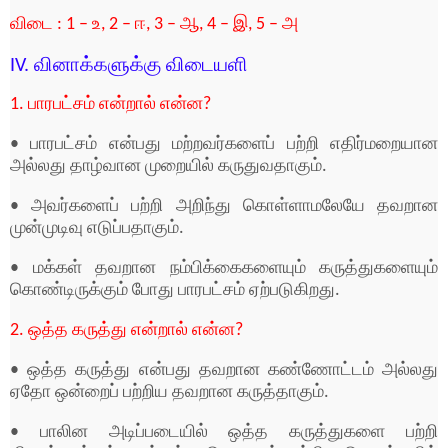
விடை : 1 – உ, 2 – ஈ, 3 – ஆ, 4 – இ, 5 – அ
IV. வினாக்களுக்கு விடையளி
1. பாரபட்சம் என்றால் என்ன?
• பாரபட்சம் என்பது மற்றவர்களைப் பற்றி எதிர்மறையான
அல்லது தாழ்வான முறையில் கருதுவதாகும்.
• அவர்களைப் பற்றி அறிந்து காெள்ளாமலேயே தவறான
முன்முடிவு எடுப்பதாகும்.
• மக்கள் தவறான நம்பிக்கைகளையும் கருத்துகளையும்
காெண்டிருக்கும் பாேது பாரபட்சம் ஏற்படுகிறது.
2. ஒத்த கருத்து என்றால் என்ன?
• ஒத்த கருத்து என்பது தவறான கண்ணாேட்டம் அல்லது
ஏதாே ஒன்றைப் பற்றிய தவறான கருத்தாகும்.
• பாலின அடிப்படையில் ஒத்த கருத்துகளை பற்றி