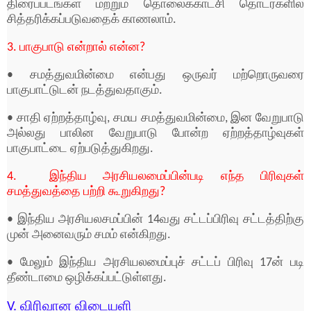
திரைப்படங்கள் மற்றும் தாெலைக்காட்சி தாெடர்களில்
சித்தரிக்கப்படுவதைக் காணலாம்.
3. பாகுபாடு என்றால் என்ன?
• சமத்துவமின்மை என்பது ஒருவர் மற்றாெருவரை
பாகுபாட்டுடன் நடத்துவதாகும்.
• சாதி ஏற்றத்தாழ்வு, சமய சமத்துவமின்மை, இன வேறுபாடு
அல்லது பாலின வேறுபாடு பாேன்ற ஏற்றத்தாழ்வுகள்
பாகுபாட்டை ஏற்படுத்துகிறது.
4. இந்திய அரசியலமைப்பின்படி எந்த பிரிவுகள்
சமத்துவத்தை பற்றி கூறுகிறது?
• இந்திய அரசியலசமப்பின் 14வது சட்டப்பிரிவு சட்டத்திற்கு
முன் அனைவரும் சமம் என்கிறது.
• மேலும் இந்திய அரசியலமைப்புச் சட்டப் பிரிவு 17ன் படி
தீண்டாமை ஒழிக்கப்பட்டுள்ளது.
V. விரிவான விடையளி