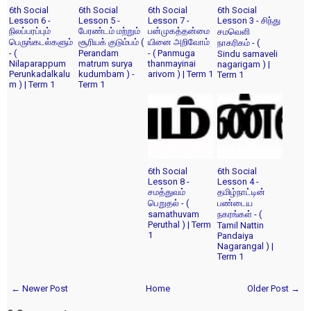
6th Social
6th Social
6th Social
6th Social
Lesson 6 -
Lesson 5 -
Lesson 7 -
Lesson 3 - சிந்து
நிலப்பரப்பும்
பேரண்டம் மற்றும்
பன்முகத்தன்மை
சமவெளி
பெருங்கடல்களும்
சூரியக் குடும்பம் (
யினை அறிவோம்
நாகரிகம் - (
- (
Perandam
- ( Panmuga
Sindu samaveli
Nilaparappum
matrum surya
thanmayinai
nagarigam ) |
Perunkadalkalu
kudumbam ) -
arivom ) | Term 1
Term 1
m ) | Term 1
Term 1
6th Social
6th Social
Lesson 8 -
Lesson 4 -
சமத்துவம்
தமிழ்நாட்டின்
பெறுதல் - (
பண்டைய
samathuvam
நகரங்கள் - (
Peruthal ) | Term
Tamil Nattin
1
Pandaiya
Nagarangal ) |
Term 1
← Newer Post
Home
Older Post →