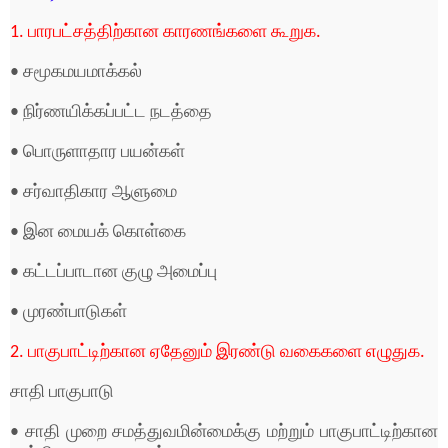
1. பாரபட்சத்திற்கான காரணங்களை கூறுக.
• சமூகமயமாக்கல்
• நிர்ணயிக்கப்பட்ட நடத்தை
• பொருளாதார பயன்கள்
• சர்வாதிகார ஆளுமை
• இன மையக் கொள்கை
• கட்டப்பாடான குழு அமைப்பு
• முரண்பாடுகள்
2. பாகுபாட்டிற்கான ஏதேனும் இரண்டு வகைகளை எழுதுக.
சாதி பாகுபாடு
• சாதி முறை சமத்துவமின்மைக்கு மற்றும் பாகுபாட்டிற்கான