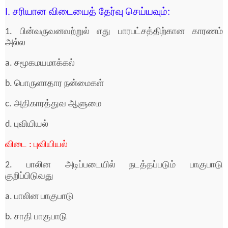
I. சரியான விடையைத் தேர்வு செய்யவும்:
1. பின்வருவனவற்றுல் எது பாரபட்சத்திற்கான காரணம்
அல்ல
a. சமூகமயமாக்கல்
b. பொருளாதார நன்மைகள்
c. அதிகாரத்துவ ஆளுமை
d. புவியியல்
விடை : புவியியல்
2. பாலின அடிப்படையில் நடத்தப்படும் பாகுபாடு
குறிப்பிடுவது
a. பாலின பாகுபாடு
b. சாதி பாகுபாடு