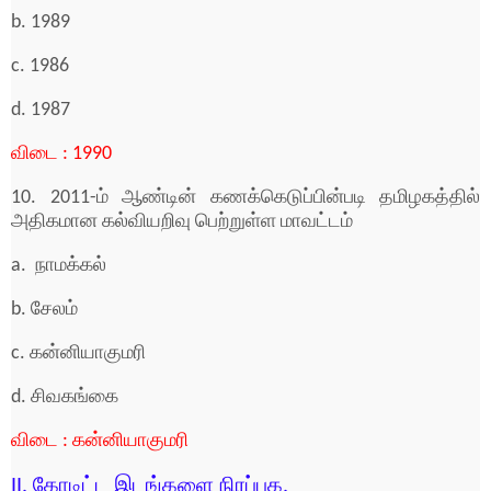
b. 1989
c. 1986
d. 1987
விடை : 1990
10. 2011-ம் ஆண்டின் கணக்கெடுப்பின்படி தமிழகத்தில்
அதிகமான கல்வியறிவு பெற்றுள்ள மாவட்டம்
a. நாமக்கல்
b. சேலம்
c. கன்னியாகுமரி
d. சிவகங்கை
விடை : கன்னியாகுமரி
II. கோடிட்ட இடங்களை நிரப்புக.