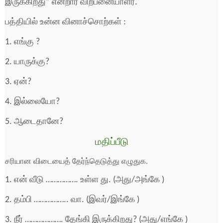
இருக்கிறது” என்றார் விற்பனையாளர்.
பத்தியில் உன்ன வினாச்சொற்கள் :
1. எங்கு ?
2. யாருக்கு?
3. ஏன்?
4. இல்லையோ?
5. ஆடைதானே?
மதிப்பீடு
சரியான விடையைத் தேர்ந்தெடுத்து எழுதுக.
1. என் வீடு ……………. உள்ள து. (அது/அங்கே )
2. தம்பி …………….. வா. (இவர்/இங்கே )
3. நீர் ………………. தேங்கி இருக்கிறது? (அது/எங்கே )