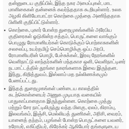
தன்னுடைய குறிப்பில், இந்த நகர அமைப்புகள், மாட
மாளிகைகள் தன்னைக் கவர்ந்ததாக கூறியுள்ளார். உலக
அழகி கிளியோபாட்ரா கொற்கை முத்தை அணிந்ததாக
பிளினி குறிப்பிட்டுள்ளார்.
கொற்கை, புகார் போன்ற துறைமுகங்களில் அரேபிய
குதிரைகள் ஓடுகின்ற சத்தம், பொருட்களை வாங்கும்
பொழுது ரோமானியர்கள் கொடுக்கும் பொற்காசுகளின்
சலசலப்பு, உயர்தமிழ் செம்மொழிக்கு ஒப்ப அரபி,
ரோமானியரின் மொழி, பேச்சுக்கள், இரவு நேரங்களில்
வெளிநாட்டு லாந்தர்களின் மந்தகாச ஒளி, வெளிநாட்டினர்
நடமாட்டத்தில் தூங்கா நகரங்களாக இவை இருந்தன.
இந்து, கிறித்துவம், இஸ்லாம் மத நல்லிணக்கமும்
பேணப்பட்டது.
இந்தத் துறைமுகங்கள் பண்டைய காலத்தில்
கடற்கொள்ளையர் அணுக முடியாத வகையில்
பாதுகாப்பானதாக இருந்துள்ளன. கொற்கை முத்து
மற்றும் சேர நாட்டிலிருந்து வந்த மிளகு, ஏலம், கிராம்பு,
இலவங்கம், இஞ்சி, மெல்லியத் துணிகள், அரிசி, வைரம்,
யானைத் தந்தம், பழங்கள் போன்ற பொருட்களை யவனர்,
உரோமர், எகிப்தியர், கிரேக்கர் ஆகியோர் தங்களுடைய