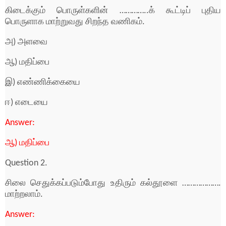
கிடைக்கும் பொருள்களின் …………..க் கூட்டிப் புதிய
பொருளாக மாற்றுவது சிறந்த வணிகம்.
அ) அளவை
ஆ) மதிப்பை
இ) எண்ணிக்கையை
ஈ) எடையை
Answer:
ஆ) மதிப்பை
Question 2.
சிலை செதுக்கப்படும்போது உதிரும் கல்தூளை ……………….
மாற்றலாம்.
Answer: