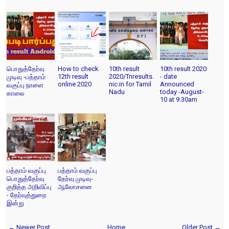
பொதுத்தேர்வு
How to check
10th result
10th result 2020
12th result
2020/Tnresults.
- date
முடிவு -பத்தாம்
online 2020
nic.in for Tamil
Announced
வகுப்பு நாளை
Nadu
today -August-
காலை
10 at 9.30am
பத்தாம் வகுப்பு
பத்தாம் வகுப்பு
பொதுத்தேர்வு
தேர்வு முடிவு-
குறித்த அறிவிப்பு
ஆலோசனை
- தேர்வுத்துறை
இன்று
← Newer Post
Home
Older Post →