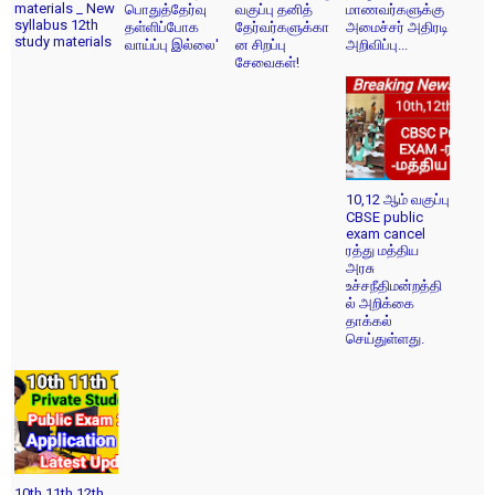
materials _ New
பொதுத்தேர்வு
வகுப்பு தனித்
மாணவர்களுக்கு
syllabus 12th
தள்ளிப்போக
தேர்வர்களுக்கா
அமைச்சர் அதிரடி
study materials
வாய்ப்பு இல்லை'
ன சிறப்பு
அறிவிப்பு...
சேவைகள்!
10,12 ஆம் வகுப்பு
CBSE public
exam cancel
ரத்து மத்திய
அரசு
உச்சநீதிமன்றத்தி
ல் அறிக்கை
தாக்கல்
செய்துள்ளது.
10th 11th 12th