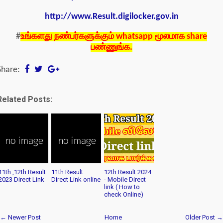
http://www.Result.digilocker.gov.in
#
உங்களது நண்பர்களுக்கும் whatsapp மூலமாக share
பண்ணுங்க.
Share:
Related Posts:
11th ,12th Result
11th Result
12th Result 2024
2023 Direct Link
Direct Link online
- Mobile Direct
link ( How to
check Online)
← Newer Post
Home
Older Post →