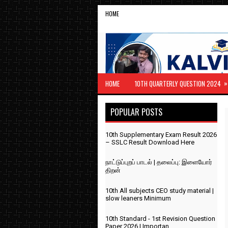
HOME
»
HOME
10TH QUARTERLY QUESTION 2024
POPULAR POSTS
10th Supplementary Exam Result 2026
– SSLC Result Download Here
நாட்டுப்புறப் பாடல் | தலைப்பு: இளையோர்
திறன்
10th All subjects CEO study material |
slow leaners Minimum
10th Standard - 1st Revision Question
Paper 2026 | Importan