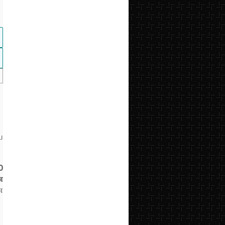
ய
0
ன
ன