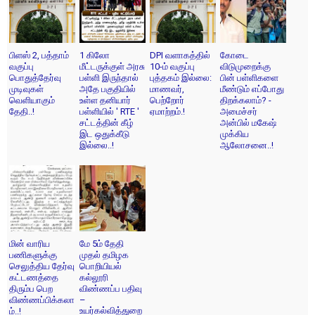
பிளஸ் 2, பத்தாம்
1 கிலோ
DPI வளாகத்தில்
கோடை
வகுப்பு
மீட்டருக்குள் அரசு
10-ம் வகுப்பு
விடுமுறைக்கு
பொதுத்தேர்வு
பள்ளி இருந்தால்
புத்தகம் இல்லை:
பின் பள்ளிகளை
முடிவுகள்
அதே பகுதியில்
மாணவர்,
மீண்டும் எப்போது
வெளியாகும்
உள்ள தனியார்
பெற்றோர்
திறக்கலாம்? -
தேதி..!
பள்ளியில் ' RTE '
ஏமாற்றம்.!
அமைச்சர்
சட்டத்தின் கீழ்
அன்பில் மகேஷ்
இட ஒதுக்கீடு
முக்கிய
இல்லை..!
ஆலோசனை..!
மின் வாரிய
மே 5ம் தேதி
பணிகளுக்கு
முதல் தமிழக
செலுத்திய தேர்வு
பொறியியல்
கட்டணத்தை
கல்லூரி
திரும்ப பெற
விண்ணப்ப பதிவு
விண்ணப்பிக்கலா
–
உயர்கல்வித்துறை
ம்..!